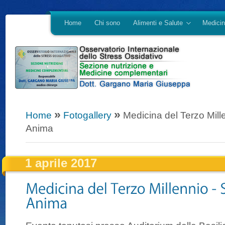
Home
Chi sono
Alimenti e Salute
Medicin
»
»
Home
Fotogallery
Medicina del Terzo Mill
Anima
1 aprile 2017